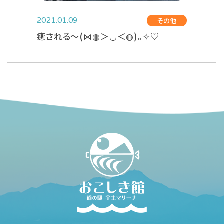
その他
2021.01.09
癒される～(⋈◍＞◡＜◍)。✧♡